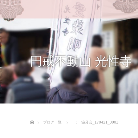
円戒不動山 光性寺
ホーム
ブログ一覧
節分会_170421_0001