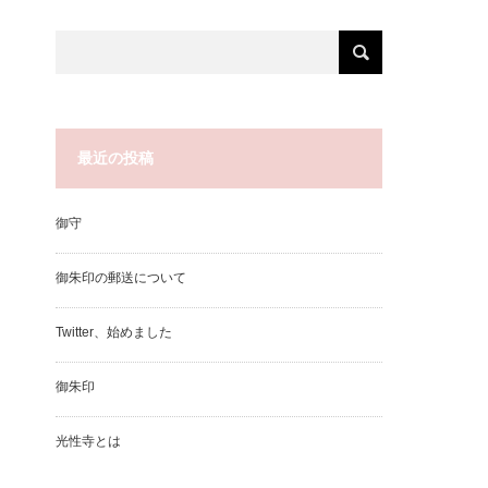
最近の投稿
御守
御朱印の郵送について
Twitter、始めました
御朱印
光性寺とは