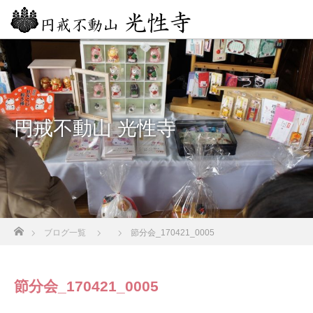
円戒不動山 光性寺
ホーム
ブログ一覧
節分会_170421_0005
節分会_170421_0005