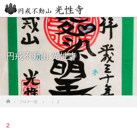
円戒不動山 光性寺
ホーム
ブログ一覧
2
2