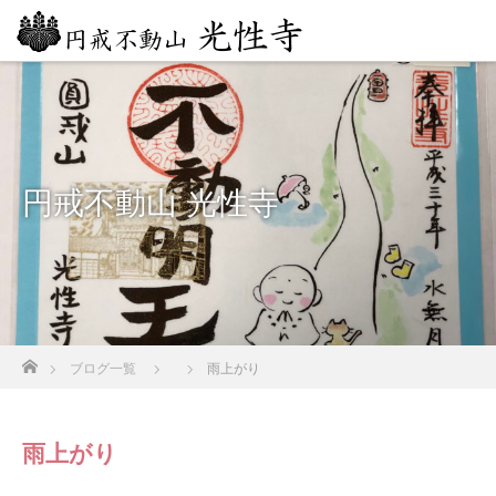
円戒不動山 光性寺
ホーム
ブログ一覧
雨上がり
雨上がり