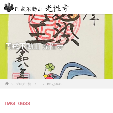
円戒不動山 光性寺
ホーム
ブログ一覧
IMG_0638
IMG_0638