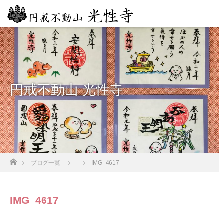
円戒不動山 光性寺
ホーム
ブログ一覧
IMG_4617
IMG_4617