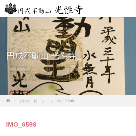
円戒不動山 光性寺
ホーム
ブログ一覧
IMG_6598
IMG_6598