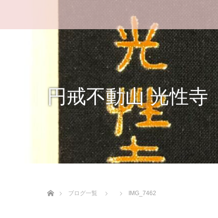
円戒不動山 光性寺
ホーム
ブログ一覧
IMG_7462