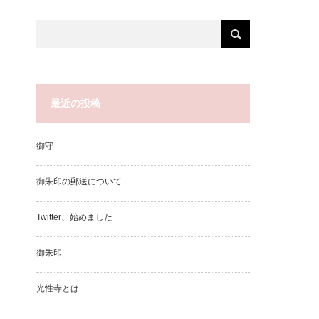
最近の投稿
御守
御朱印の郵送について
Twitter、始めました
御朱印
光性寺とは