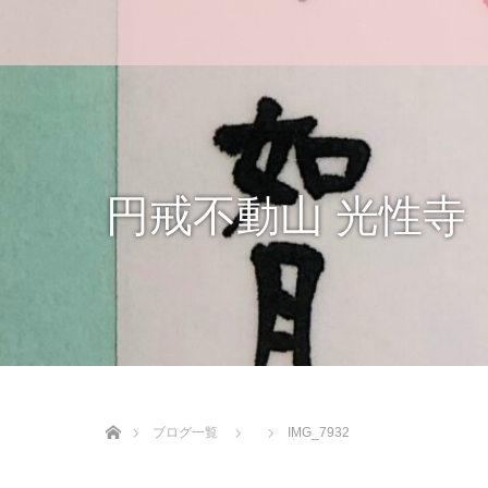
円戒不動山 光性寺
ホーム
ブログ一覧
IMG_7932