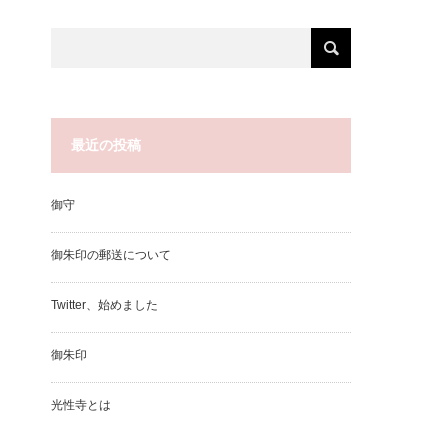
最近の投稿
御守
御朱印の郵送について
Twitter、始めました
御朱印
光性寺とは