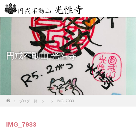
円戒不動山 光性寺
ホーム
ブログ一覧
IMG_7933
IMG_7933