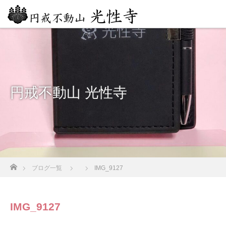
円戒不動山 光性寺
ホーム
ブログ一覧
IMG_9127
IMG_9127