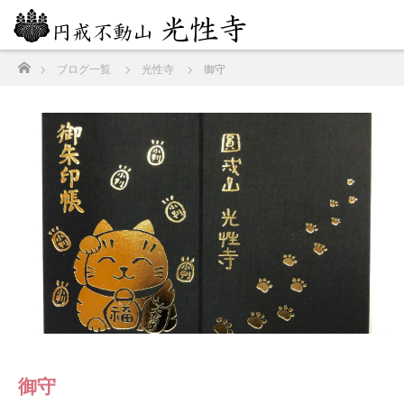
ホーム
ブログ一覧
光性寺
御守
御守